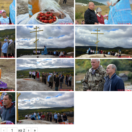
‹
из
2
›
»