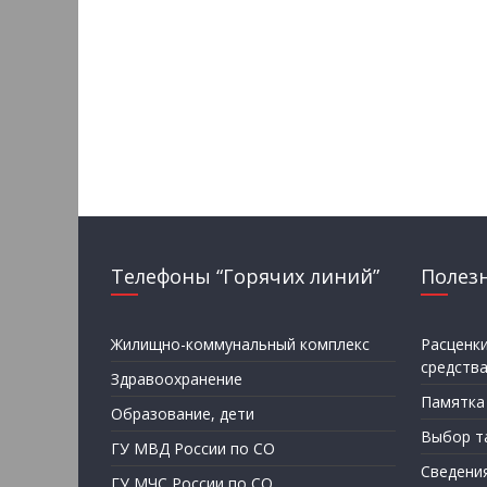
Телефоны “Горячих линий”
Полез
Жилищно-коммунальный комплекс
Расценк
средств
Здравоохранение
Памятка
Образование, дети
Выбор т
ГУ МВД России по СО
Сведени
ГУ МЧС России по СО