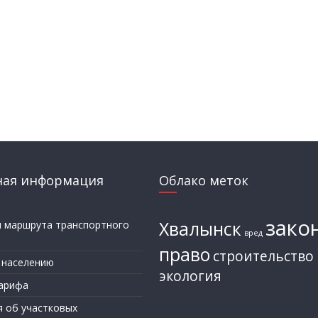
ная информация
Облако меток
зако
Хвалынск
и маршрута транспортного
вред
а
право
строительство
 населению
экология
арифа
я об участковых