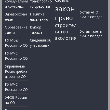
коммунальны
транспортно
вред
закон
й комплекс
го средства
Устав АНО
Здравоохран
Памятка
право
"ИА "Звезда"
ение
населению
строител
Образование
Выбор
ьство
Устав газеты
, дети
тарифа
"ИА "Звезда"
экология
ГУ МВД
Сведения об
России по СО
участковых
ГУ МЧС
России по СО
Управление
Роспотребна
дзора по СО
ГУ МЧС
России по СО
УФСБ России
по СО