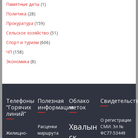
Памятные даты
(1)
Политика
(28)
Прокуратура
(159)
Сельское хозяйство
(51)
Спорт и туризм
(606)
ЧП
(158)
Экономика
(8)
Телефоны
Полезная
Облако
Свидетельст
“Горячих
информация
меток
линий”
О регистрации
Хвалын
Расценки
СМИ: Эл №
Жилищно-
маршрута
ФС77-53449
ск