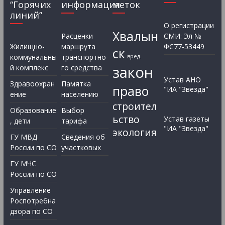
“Горячих
информация
меток
линий”
О регистрации
Хвалын
Расценки
СМИ: Эл №
Жилищно-
маршрута
ФС77-53449
ск
коммунальны
транспортно
вред
закон
й комплекс
го средства
Устав АНО
Здравоохран
Памятка
право
"ИА "Звезда"
ение
населению
строител
Образование
Выбор
ьство
Устав газеты
, дети
тарифа
"ИА "Звезда"
экология
ГУ МВД
Сведения об
России по СО
участковых
ГУ МЧС
России по СО
Управление
Роспотребна
дзора по СО