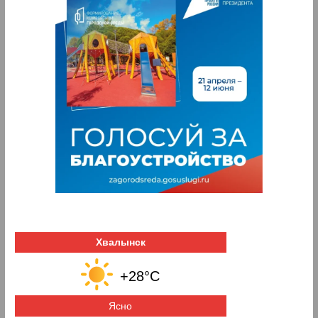
Хвалынск
+28°C
Ясно