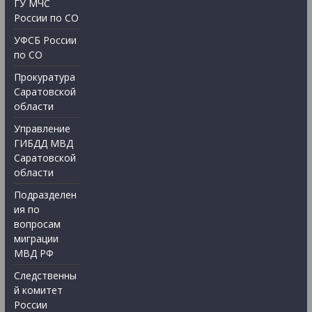
ГУ МЧС
России по СО
УФСБ России
по СО
Прокуратура
Саратовской
области
Управление
ГИБДД МВД
Саратовской
области
Подразделен
ия по
вопросам
миграции
МВД РФ
Следственны
й комитет
России