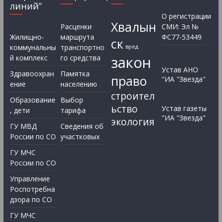
линий”
О регистрации
Хвалын
Расценки
СМИ: Эл №
Жилищно-
маршрута
ФС77-53449
ск
коммунальны
транспортно
вред
закон
й комплекс
го средства
Устав АНО
Здравоохран
Памятка
право
"ИА "Звезда"
ение
населению
строител
Образование
Выбор
ьство
Устав газеты
, дети
тарифа
"ИА "Звезда"
экология
ГУ МВД
Сведения об
России по СО
участковых
ГУ МЧС
России по СО
Управление
Роспотребна
дзора по СО
ГУ МЧС