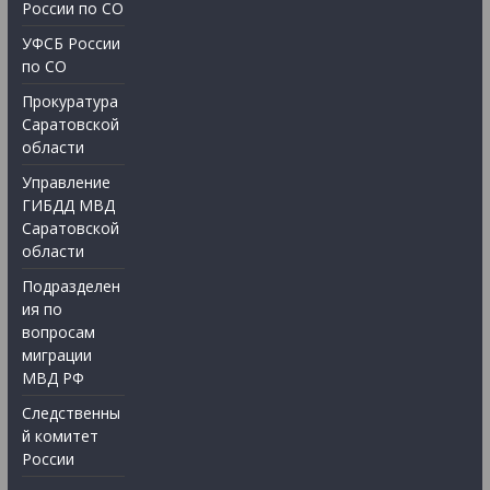
России по СО
УФСБ России
по СО
Прокуратура
Саратовской
области
Управление
ГИБДД МВД
Саратовской
области
Подразделен
ия по
вопросам
миграции
МВД РФ
Следственны
й комитет
России