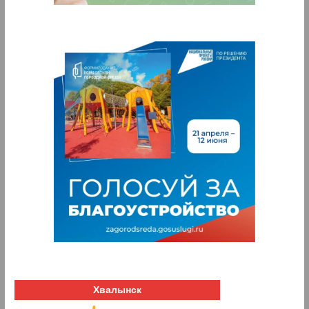
Хвалынск