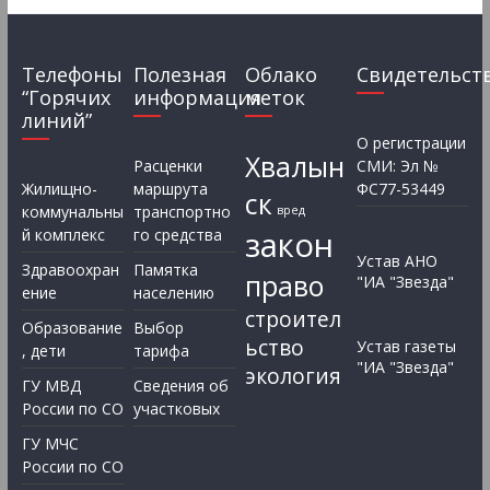
Телефоны
Полезная
Облако
Свидетельст
“Горячих
информация
меток
линий”
О регистрации
Хвалын
Расценки
СМИ: Эл №
Жилищно-
маршрута
ФС77-53449
ск
коммунальны
транспортно
вред
закон
й комплекс
го средства
Устав АНО
Здравоохран
Памятка
право
"ИА "Звезда"
ение
населению
строител
Образование
Выбор
ьство
Устав газеты
, дети
тарифа
"ИА "Звезда"
экология
ГУ МВД
Сведения об
России по СО
участковых
ГУ МЧС
России по СО