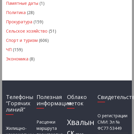
Памятные даты
(1)
Политика
(28)
Прокуратура
(159)
Сельское хозяйство
(51)
Спорт и туризм
(606)
ЧП
(159)
Экономика
(8)
Телефоны
Полезная
Облако
Свидетельст
“Горячих
информация
меток
линий”
О регистрации
Хвалын
Расценки
СМИ: Эл №
Жилищно-
маршрута
ФС77-53449
ск
вред