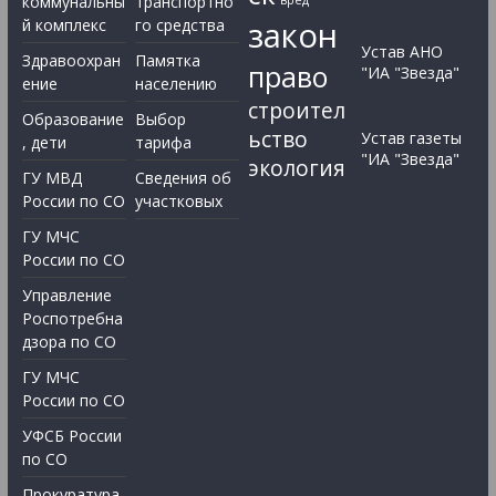
коммунальны
транспортно
закон
й комплекс
го средства
Устав АНО
Здравоохран
Памятка
право
"ИА "Звезда"
ение
населению
строител
Образование
Выбор
ьство
Устав газеты
, дети
тарифа
"ИА "Звезда"
экология
ГУ МВД
Сведения об
России по СО
участковых
ГУ МЧС
России по СО
Управление
Роспотребна
дзора по СО
ГУ МЧС
России по СО
УФСБ России
по СО
Прокуратура