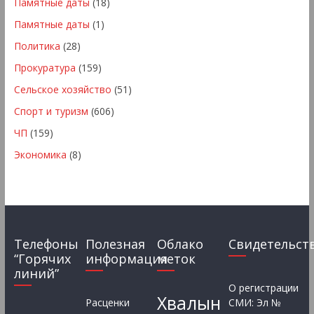
Памятные даты
(18)
Памятные даты
(1)
Политика
(28)
Прокуратура
(159)
Сельское хозяйство
(51)
Спорт и туризм
(606)
ЧП
(159)
Экономика
(8)
Телефоны
Полезная
Облако
Свидетельст
“Горячих
информация
меток
линий”
О регистрации
Хвалын
Расценки
СМИ: Эл №