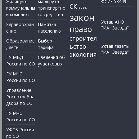
Жилищно-
маршрута
ФС77-53449
ск
коммунальны
транспортно
вред
закон
й комплекс
го средства
Устав АНО
Здравоохран
Памятка
право
"ИА "Звезда"
ение
населению
строител
Образование
Выбор
ьство
Устав газеты
, дети
тарифа
"ИА "Звезда"
экология
ГУ МВД
Сведения об
России по СО
участковых
ГУ МЧС
России по СО
Управление
Роспотребна
дзора по СО
ГУ МЧС
России по СО
УФСБ России
по СО