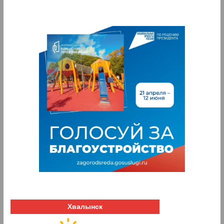
Хвалынск