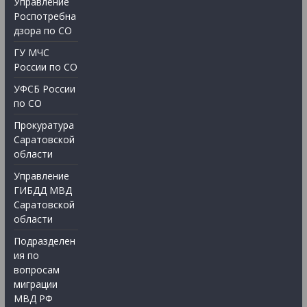
Управление
Роспотребна
дзора по СО
ГУ МЧС
России по СО
УФСБ России
по СО
Прокуратура
Саратовской
области
Управление
ГИБДД МВД
Саратовской
области
Подразделен
ия по
вопросам
миграции
МВД РФ