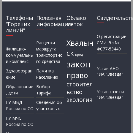
Телефоны
Полезная
Облако
Свидетельст
“Горячих
информация
меток
линий”
О регистрации
Хвалын
Расценки
СМИ: Эл №
Жилищно-
маршрута
ФС77-53449
ск
коммунальны
транспортно
вред
закон
й комплекс
го средства
Устав АНО
Здравоохран
Памятка
право
"ИА "Звезда"
ение
населению
строител
Образование
Выбор
ьство
Устав газеты
, дети
тарифа
"ИА "Звезда"
экология
ГУ МВД
Сведения об
России по СО
участковых
ГУ МЧС
России по СО