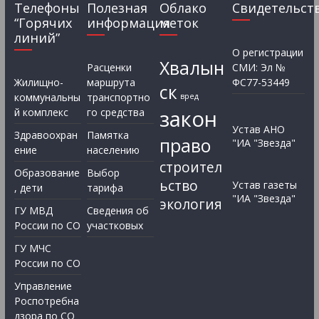
Телефоны
Полезная
Облако
Свидетельст
“Горячих
информация
меток
линий”
О регистрации
Хвалын
Расценки
СМИ: Эл №
Жилищно-
маршрута
ФС77-53449
ск
коммунальны
транспортно
вред
закон
й комплекс
го средства
Устав АНО
Здравоохран
Памятка
право
"ИА "Звезда"
ение
населению
строител
Образование
Выбор
ьство
Устав газеты
, дети
тарифа
"ИА "Звезда"
экология
ГУ МВД
Сведения об
России по СО
участковых
ГУ МЧС
России по СО
Управление
Роспотребна
дзора по СО