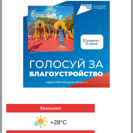
Хвалынск
+28°C