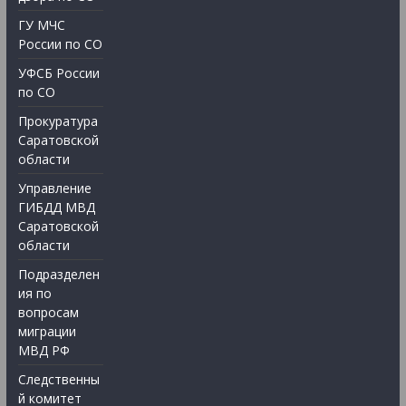
ГУ МЧС
России по СО
УФСБ России
по СО
Прокуратура
Саратовской
области
Управление
ГИБДД МВД
Саратовской
области
Подразделен
ия по
вопросам
миграции
МВД РФ
Следственны
й комитет