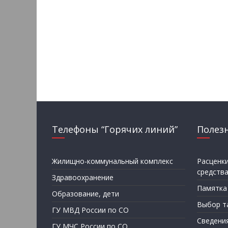
Телефоны “Горячих линий”
Полез
Жилищно-коммунальный комплекс
Расценк
средств
Здравоохранение
Памятка
Образование, дети
Выбор т
ГУ МВД России по СО
Сведени
ГУ МЧС России по СО