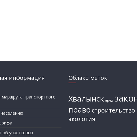
ная информация
Облако меток
зако
Хвалынск
и маршрута транспортного
вред
а
право
строительство
 населению
экология
арифа
я об участковых