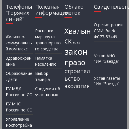
Телефоны
Полезная
Облако
Свидетельст
“Горячих
информация
меток
линий”
О регистрации
Хвалын
Расценки
СМИ: Эл №
Жилищно-
маршрута
ФС77-53449
ск
коммунальны
транспортно
вред
закон
й комплекс
го средства
Устав АНО
Здравоохран
Памятка
право
"ИА "Звезда"
ение
населению
строител
Образование
Выбор
ьство
Устав газеты
, дети
тарифа
"ИА "Звезда"
экология
ГУ МВД
Сведения об
России по СО
участковых
ГУ МЧС
России по СО
Управление
Роспотребна