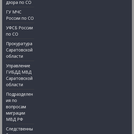
дзора по СО
ГУ МЧС
России по СО
УФСБ России
по СО
Прокуратура
Саратовской
области
Управление
ГИБДД МВД
Саратовской
области
Подразделен
ия по
вопросам
миграции
МВД РФ
Следственны