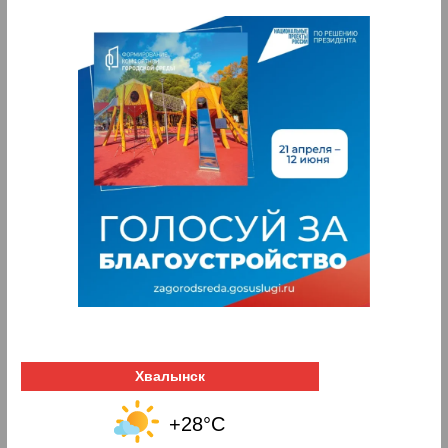
Хвалынск
+28°C