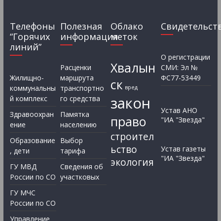
Телефоны
Полезная
Облако
Свидетельст
“Горячих
информация
меток
линий”
О регистрации
Хвалын
Расценки
СМИ: Эл №
Жилищно-
маршрута
ФС77-53449
ск
коммунальны
транспортно
вред
закон
й комплекс
го средства
Устав АНО
Здравоохран
Памятка
право
"ИА "Звезда"
ение
населению
строител
Образование
Выбор
ьство
Устав газеты
, дети
тарифа
"ИА "Звезда"
экология
ГУ МВД
Сведения об
России по СО
участковых
ГУ МЧС
России по СО
Управление