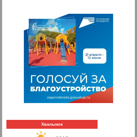
Хвалынск