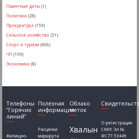
Памятные даты
(1)
Политика
(28)
Прокуратура
(159)
Сельское хозяйство
(51)
Спорт и туризм
(606)
ЧП
(159)
Экономика
(8)
Телефоны
Полезная
Облако
Свидетельст
“Горячих
информация
меток
линий”
О регистрации
Хвалын
Расценки
СМИ: Эл №
Жилищно-
маршрута
ФС77-53449