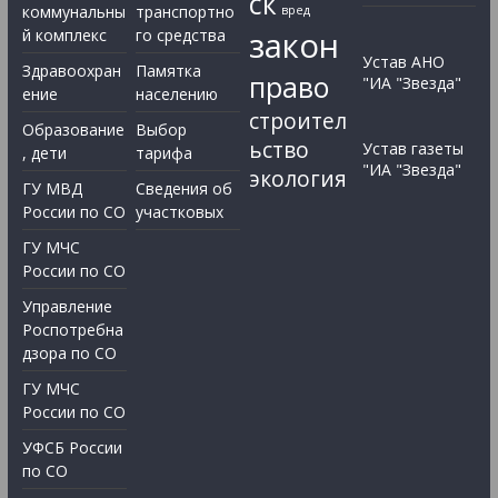
ск
коммунальны
транспортно
вред
закон
й комплекс
го средства
Устав АНО
Здравоохран
Памятка
право
"ИА "Звезда"
ение
населению
строител
Образование
Выбор
ьство
Устав газеты
, дети
тарифа
"ИА "Звезда"
экология
ГУ МВД
Сведения об
России по СО
участковых
ГУ МЧС
России по СО
Управление
Роспотребна
дзора по СО
ГУ МЧС
России по СО
УФСБ России
по СО