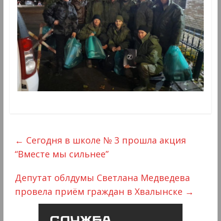
←
Сегодня в школе № 3 прошла акция
“Вместе мы сильнее”
Депутат облдумы Светлана Медведева
провела приём граждан в Хвалынске
→