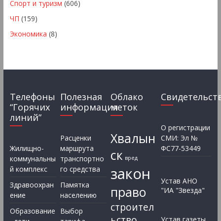
Спорт и туризм
(606)
ЧП
(159)
Экономика
(8)
Телефоны
Полезная
Облако
Свидетельст
“Горячих
информация
меток
линий”
О регистрации
Хвалын
Расценки
СМИ: Эл №
Жилищно-
маршрута
ФС77-53449
ск
коммунальны
транспортно
вред
закон
й комплекс
го средства
Устав АНО
Здравоохран
Памятка
право
"ИА "Звезда"
ение
населению
строител
Образование
Выбор
ьство
Устав газеты