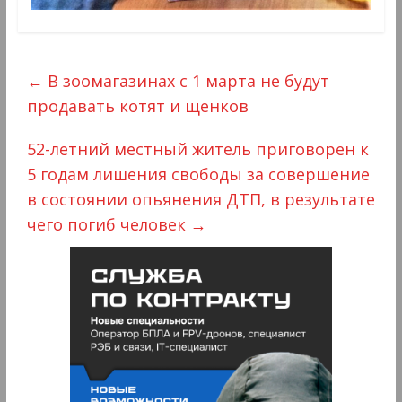
←
В зоомагазинах с 1 марта не будут
продавать котят и щенков
52-летний местный житель приговорен к
5 годам лишения свободы за совершение
в состоянии опьянения ДТП, в результате
чего погиб человек
→