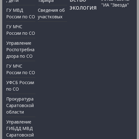
, дети
тарифа
"ИА "Звезда"
экология
ГУ МВД
Сведения об
России по СО
участковых
ГУ МЧС
России по СО
Управление
Роспотребна
дзора по СО
ГУ МЧС
России по СО
УФСБ России
по СО
Прокуратура
Саратовской
области
Управление
ГИБДД МВД
Саратовской