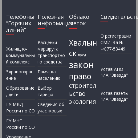
Телефоны
Полезная
Облако
Свидетельст
“Горячих
информация
меток
линий”
О регистрации
Хвалын
Расценки
СМИ: Эл №
Жилищно-
маршрута
ФС77-53449
ск
коммунальны
транспортно
вред
закон
й комплекс
го средства
Устав АНО
Здравоохран
Памятка
право
"ИА "Звезда"
ение
населению
строител
Образование
Выбор
ьство
Устав газеты
, дети
тарифа
"ИА "Звезда"
экология
ГУ МВД
Сведения об
России по СО
участковых
ГУ МЧС
России по СО
Управление