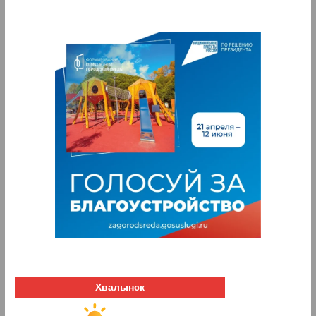
Хвалынск