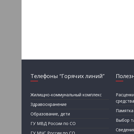
Телефоны “Горячих линий”
Полез
Жилищно-коммунальный комплекс
Расценк
средств
Здравоохранение
Памятка
Образование, дети
Выбор т
ГУ МВД России по СО
Сведени
ГУ МЧС России по СО