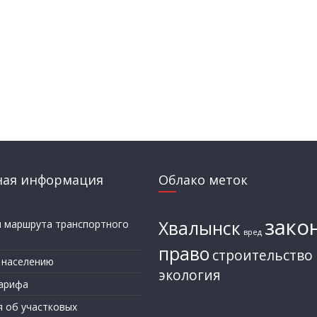
ная информация
Облако меток
зако
Хвалынск
и маршрута транспортного
вред
а
право
строительство
 населению
экология
арифа
я об участковых