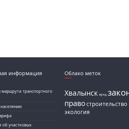
ная информация
Облако меток
зако
Хвалынск
и маршрута транспортного
вред
а
право
строительство
 населению
экология
арифа
я об участковых