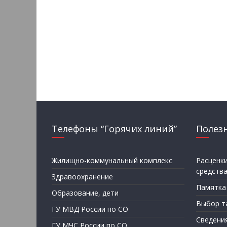
Телефоны “Горячих линий”
Полез
Жилищно-коммунальный комплекс
Расценк
средств
Здравоохранение
Памятка
Образование, дети
Выбор т
ГУ МВД России по СО
Сведени
ГУ МЧС России по СО