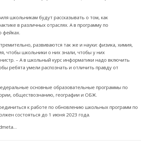
иля школьникам будут рассказывать о том, как
ктике в различных отраслях. А в программу по
 фейках.
тремительно, развиваются так же и науки: физика, химия,
я, чтобы школьники о них знали, чтобы у них
инистр. – А в школьный курс информатики надо включить
обы ребята умели распознать и отличить правду от
федеральные основные образовательные программы по
тории, обществознанию, географии и ОБЖ.
оединиться к работе по обновлению школьных программ по
лжен состояться до 1 июня 2023 года.
redmeta…