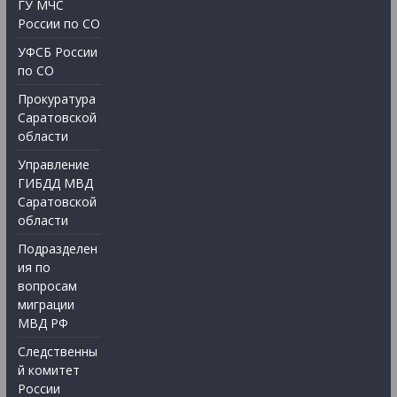
ГУ МЧС
России по СО
УФСБ России
по СО
Прокуратура
Саратовской
области
Управление
ГИБДД МВД
Саратовской
области
Подразделен
ия по
вопросам
миграции
МВД РФ
Следственны
й комитет
России