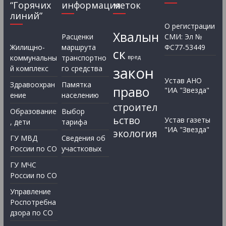
“Горячих
информация
меток
линий”
О регистрации
Хвалын
Расценки
СМИ: Эл №
Жилищно-
маршрута
ФС77-53449
ск
коммунальны
транспортно
вред
закон
й комплекс
го средства
Устав АНО
Здравоохран
Памятка
право
"ИА "Звезда"
ение
населению
строител
Образование
Выбор
ьство
Устав газеты
, дети
тарифа
"ИА "Звезда"
экология
ГУ МВД
Сведения об
России по СО
участковых
ГУ МЧС
России по СО
Управление
Роспотребна
дзора по СО