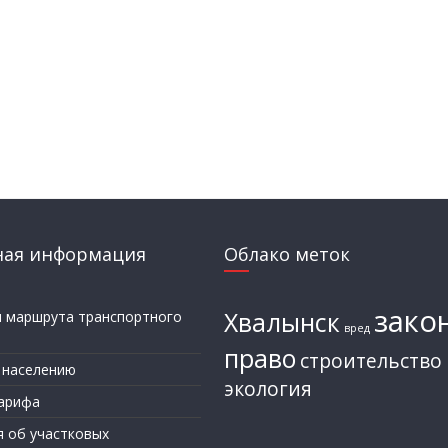
ная информация
Облако меток
зако
Хвалынск
и маршрута транспортного
вред
а
право
строительство
 населению
экология
арифа
я об участковых