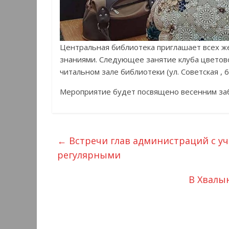
Центральная библиотека приглашает всех ж
знаниями. Следующее занятие клуба цветово
читальном зале библиотеки (ул. Советская , 69
Мероприятие будет посвящено весенним за
←
Встречи глав администраций с уч
регулярными
В Хвалы