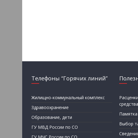
Телефоны “Горячих линий”
Полез
Жилищно-коммунальный комплекс
Расценк
средств
Здравоохранение
Памятка
Образование, дети
Выбор т
ГУ МВД России по СО
Сведени
ГУ МЧС России по СО