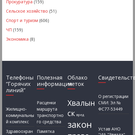
Прокуратура
(159)
Сельское хозяйство
(51)
Спорт и туризм
(606)
ЧП
(159)
Экономика
(8)
Телефоны
Полезная
Облако
Свидетельст
“Горячих
информация
меток
линий”
О регистрации
Хвалын
Расценки
СМИ: Эл №
Жилищно-
маршрута
ФС77-53449
ск
коммунальны
транспортно
вред
закон
й комплекс
го средства
Устав АНО
Здравоохран
Памятка
"ИА "Звезда"