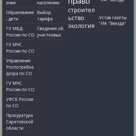
право
ение
населению
строител
Образование
Выбор
ьство
Устав газеты
, дети
тарифа
"ИА "Звезда"
экология
ГУ МВД
Сведения об
России по СО
участковых
ГУ МЧС
России по СО
Управление
Роспотребна
дзора по СО
ГУ МЧС
России по СО
УФСБ России
по СО
Прокуратура
Саратовской
области