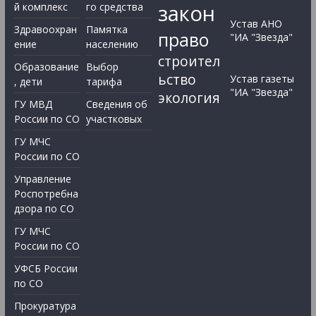
закон
й комплекс
го средства
Устав АНО
Здравоохран
Памятка
право
"ИА "Звезда"
ение
населению
строител
Образование
Выбор
ьство
Устав газеты
, дети
тарифа
"ИА "Звезда"
экология
ГУ МВД
Сведения об
России по СО
участковых
ГУ МЧС
России по СО
Управление
Роспотребна
дзора по СО
ГУ МЧС
России по СО
УФСБ России
по СО
Прокуратура