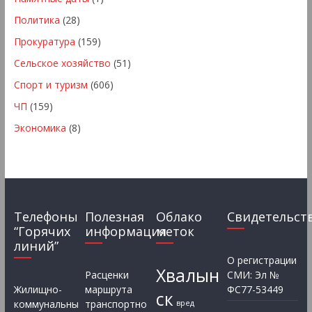
Политика
(28)
Прокуратура
(159)
Сельское хозяйство
(51)
Спорт и туризм
(606)
ЧП
(159)
Экономика
(8)
Телефоны
Полезная
Облако
Свидетельст
“Горячих
информация
меток
линий”
О регистрации
Хвалын
Расценки
СМИ: Эл №
Жилищно-
маршрута
ФС77-53449
ск
коммунальны
транспортно
вред