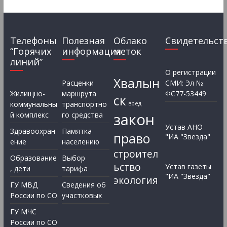
Телефоны
Полезная
Облако
Свидетельст
“Горячих
информация
меток
линий”
О регистрации
Хвалын
Расценки
СМИ: Эл №
Жилищно-
маршрута
ФС77-53449
ск
коммунальны
транспортно
вред
закон
й комплекс
го средства
Устав АНО
Здравоохран
Памятка
право
"ИА "Звезда"
ение
населению
строител
Образование
Выбор
ьство
Устав газеты
, дети
тарифа
"ИА "Звезда"
экология
ГУ МВД
Сведения об
России по СО
участковых
ГУ МЧС
России по СО