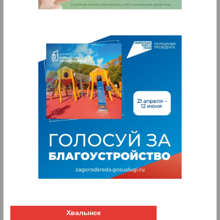
Хвалынск