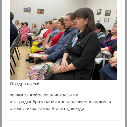
Поздравляем!
хвалынск #образованиехвалынск
#наградыобразования #поздравляем #гордимся
#новостихвалынска #газета_звезда