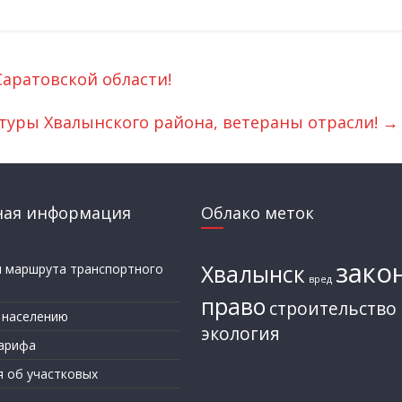
аратовской области!
туры Хвалынского района, ветераны отрасли!
→
ная информация
Облако меток
зако
Хвалынск
и маршрута транспортного
вред
а
право
строительство
 населению
экология
арифа
я об участковых