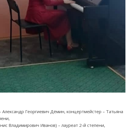
– Александр Георгиевич Дëмин, концертмейстер – Татьяна
пени,
нис Владимирович Иванов) – лауреат 2-й степени,