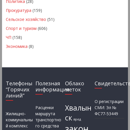
Политика
(28)
Прокуратура
(159)
Сельское хозяйство
(51)
Спорт и туризм
(606)
ЧП
(158)
Экономика
(8)
Телефоны
Полезная
Облако
Свидетельст
“Горячих
информация
меток
линий”
О регистрации
Хвалын
Расценки
СМИ: Эл №
Жилищно-
маршрута
ФС77-53449
ск
коммунальны
транспортно
вред
закон
й комплекс
го средства