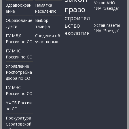
Устав АНО
Здравоохран
Памятка
право
"ИА "Звезда"
ение
населению
строител
Образование
Выбор
ьство
Устав газеты
, дети
тарифа
"ИА "Звезда"
экология
ГУ МВД
Сведения об
России по СО
участковых
ГУ МЧС
России по СО
Управление
Роспотребна
дзора по СО
ГУ МЧС
России по СО
УФСБ России
по СО
Прокуратура
Саратовской