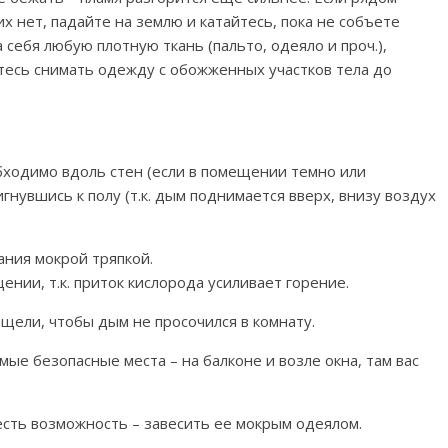
их нет, падайте на землю и катайтесь, пока не собъете
 себя любую плотную ткань (пальто, одеяло и проч.),
йтесь снимать одежду с обожженных участков тела до
ходимо вдоль стен (если в помещении темно или
игнувшись к полу (т.к. дым поднимается вверх, внизу воздух
ания мокрой тряпкой.
нии, т.к. приток кислорода усиливает горение.
 щели, чтобы дым не просочился в комнату.
мые безопасные места – на балконе и возле окна, там вас
есть возможность – завесить ее мокрым одеялом.