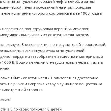
ь опыты по тушению горящей нефти пеной, а затем
еханической пены и основанный на этом принципе
ьное испытание которого состоялось в мае 1905 года в
р Лаврентьев сконструировал первый химический
риходилось выкачивать из огнетушителя насосом.
 используют 3 основных типа огнетушителей: порошковый,
ее половины всех выпускаемых огнетушителей –
кие, твердые и газообразные вещества и материалы, а
о 1000 В. Водно-пенными огнетушителями нельзя гасить
ением.
 должен быть огнетушитель. Пользоваться достаточно
ажать на рычаг и направить струю тушащего вещества на
 с наветренной стороны.
ельно!
сти в 6 пожарах погибли 10 детей.