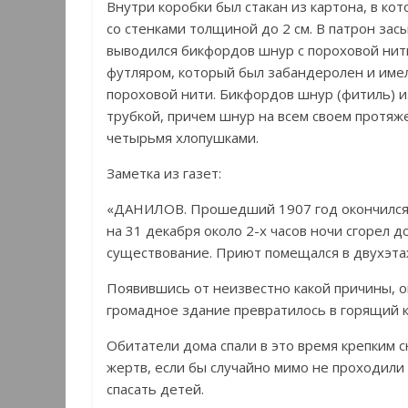
Внутри коробки был стакан из картона, в к
со стенками толщиной до 2 см. В патрон зас
выводился бикфордов шнур с пороховой нит
футляром, который был забандеролен и имел
пороховой нити. Бикфордов шнур (фитиль) 
трубкой, причем шнур на всем своем протяж
четырьмя хлопушками.
Заметка из газет:
«ДАНИЛОВ. Прошедший 1907 год окончился 
на 31 декабря около 2-х часов ночи сгорел 
существование. Приют помещался в двухэт
Появившись от неизвестно какой причины, о
громадное здание превратилось в горящий к
Обитатели дома спали в это время крепким с
жертв, если бы случайно мимо не проходили С
спасать детей.