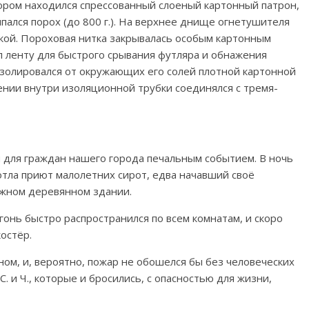
отором находился спрессованный слоеный картонный патрон,
ыпался порох (до 800 г.). На верхнее днище огнетушителя
кой. Пороховая нитка закрывалась особым картонным
 ленту для быстрого срывания футляра и обнажения
изолировался от окружающих его солей плотной картонной
ении внутри изоляционной трубки соединялся с тремя-
для граждан нашего города печальным событием. В ночь
дотла приют малолетних сирот, едва начавший своё
ажном деревянном здании.
гонь быстро распространился по всем комнатам, и скоро
остёр.
ном, и, вероятно, пожар не обошелся бы без человеческих
. и Ч., которые и бросились, с опасностью для жизни,