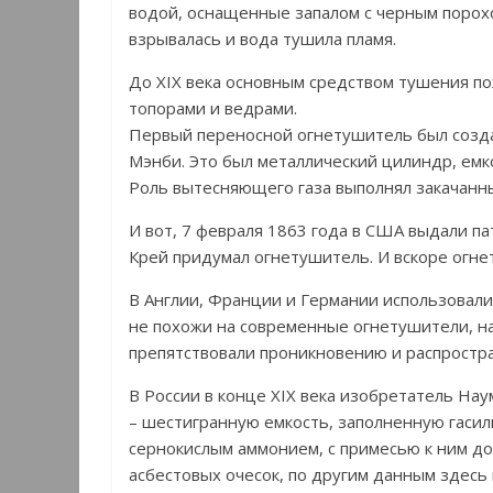
водой, оснащенные запалом с черным порохо
взрывалась и вода тушила пламя.
До XIX века основным средством тушения по
топорами и ведрами.
Первый переносной огнетушитель был созда
Мэнби. Это был металлический цилиндр, емк
Роль вытесняющего газа выполнял закачанны
И вот, 7 февраля 1863 года в США выдали п
Крей придумал огнетушитель. И вскоре огне
В Англии, Франции и Германии использовали
не похожи на современные огнетушители, н
препятствовали проникновению и распростр
В России в конце XIX века изобретатель Н
– шестигранную емкость, заполненную гасил
сернокислым аммонием, с примесью к ним до
асбестовых очесок, по другим данным здесь 