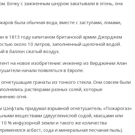
м. Бочку с зажженным шнуром закатывали в огонь, она
жаров была обычная вода, вместе с заступами, ломами,
н в 1813 году капитаном британской армии Джорджем
остью около 10 литров, заполненный щелочной водой.
й в баллон сжатый воздух.
атент на новое изобретение: инженер из Вирджинии Алан
тушители начали появляться в Европе.
 огнетушащие гранаты из тонкого стекла. Они совсем были
аполнялись растворами разных солей, которые
анению огня.
аум Шефталь придумал взрывной огнетушитель «Пожарогаз»
ьными веществами (двууглекислой содой, квасцами или
 10 % инфузорной земли и такого же количества
применялся асбест, сода и минеральная песчаная пыль).