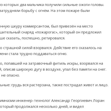
из которых два мальчика получили сильные ожоги головы.
затрудняли борьбу с огнём. На этом пожаре были
нную шкуру коммерсантом, был привезён на место
шительный снаряд «пожарогас», который он предложил
чше сказать, поспешно, ретировался.
о страшной силой взорвался. Действие его сказалось на
мени стала трудно поддаваться огню.
о, попавшей на затравочный фитиль искры, взорвался на
й, описав широкую дугу в воздухе, упал без памяти на снег.
 не опасно.
ьные: грудь вся растерзана, также пострадал живот и лицо.
гимназии инженер-технолог Александр Георгиевич Лоран
оторый продолжался несколько дней, и видел