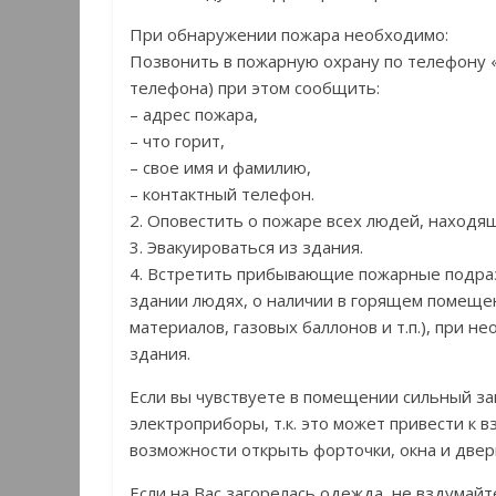
При обнаружении пожара необходимо:
Позвонить в пожарную охрану по телефону «
телефона) при этом сообщить:
– адрес пожара,
– что горит,
– свое имя и фамилию,
– контактный телефон.
2. Оповестить о пожаре всех людей, находя
3. Эвакуироваться из здания.
4. Встретить прибывающие пожарные подра
здании людях, о наличии в горящем помещен
материалов, газовых баллонов и т.п.), при 
здания.
Если вы чувствуете в помещении сильный зап
электроприборы, т.к. это может привести к
возможности открыть форточки, окна и двери
Если на Вас загорелась одежда, не вздумайт