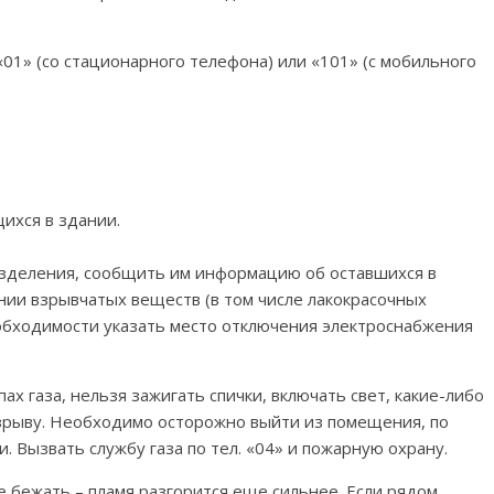
01» (со стационарного телефона) или «101» (с мобильного
щихся в здании.
зделения, сообщить им информацию об оставшихся в
ии взрывчатых веществ (в том числе лакокрасочных
необходимости указать место отключения электроснабжения
ах газа, нельзя зажигать спички, включать свет, какие-либо
 взрыву. Необходимо осторожно выйти из помещения, по
. Вызвать службу газа по тел. «04» и пожарную охрану.
е бежать – пламя разгорится еще сильнее. Если рядом