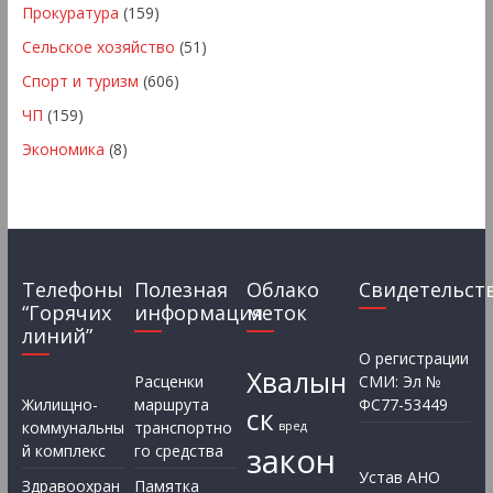
Прокуратура
(159)
Сельское хозяйство
(51)
Спорт и туризм
(606)
ЧП
(159)
Экономика
(8)
Телефоны
Полезная
Облако
Свидетельст
“Горячих
информация
меток
линий”
О регистрации
Хвалын
Расценки
СМИ: Эл №
Жилищно-
маршрута
ФС77-53449
ск
коммунальны
транспортно
вред
закон
й комплекс
го средства
Устав АНО
Здравоохран
Памятка