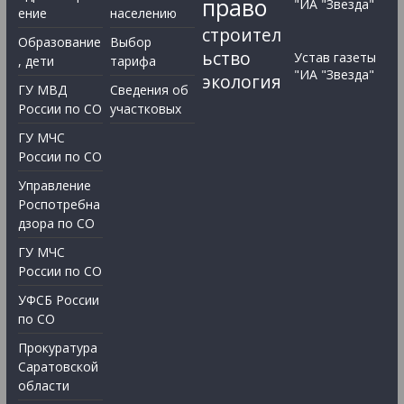
право
"ИА "Звезда"
ение
населению
строител
Образование
Выбор
ьство
Устав газеты
, дети
тарифа
"ИА "Звезда"
экология
ГУ МВД
Сведения об
России по СО
участковых
ГУ МЧС
России по СО
Управление
Роспотребна
дзора по СО
ГУ МЧС
России по СО
УФСБ России
по СО
Прокуратура
Саратовской
области