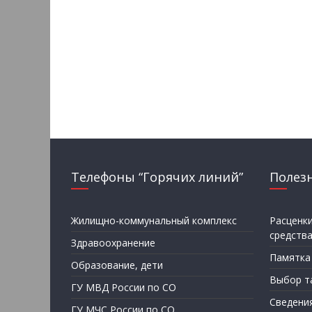
Телефоны “Горячих линий”
Полез
Жилищно-коммунальный комплекс
Расценк
средств
Здравоохранение
Памятка
Образование, дети
Выбор т
ГУ МВД России по СО
Сведени
ГУ МЧС России по СО