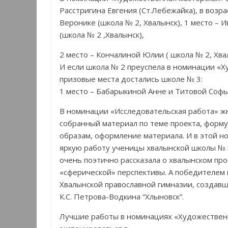
Расстригина Евгения (Ст.Лебежайка), в возр
Веронике (школа № 2, Хвалынск), 1 место – 
(школа № 2 ,Хвалынск),
2 место – Кончалиной Юлии ( школа № 2, Хва
И если школа № 2 преуспела в номинации «Х
призовые места достались школе № 3:
1 место – Бабарыкиной Анне и Титовой Софь
В номинации «Исследовательская работа» ж
собранный материал по теме проекта, форм
образам, оформление материала. И в этой 
яркую работу ученицы хвалынской школы № 3
очень поэтично рассказала о хвалынском пр
«сферической» перспективы. А победителем в
Хвалынской православной гимназии, создавш
К.С. Петрова-Водкина “Хлыновск”.
Лучшие работы в номинациях «Художественн