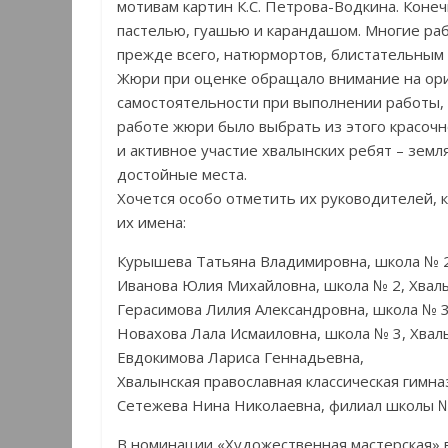
мотивам картин К.С. Петрова-Водкина. Коне
пастелью, гуашью и карандашом. Многие раб
прежде всего, натюрмортов, блистательным 
Жюри при оценке обращало внимание на ори
самостоятельности при выполнении работы, 
работе жюри было выбрать из этого красоч
и активное участие хвалынских ребят – земл
достойные места.
Хочется особо отметить их руководителей, к
их имена:
Курышева Татьяна Владимировна, школа № 2
Иванова Юлия Михайловна, школа № 2, Хвалы
Герасимова Лилия Александровна, школа № 3
Новахова Лала Исмаиловна, школа № 3, Хвал
Евдокимова Лариса Геннадьевна,
Хвалынская православная классическая гимназ
Сетежева Нина Николаевна, филиал школы №
В номинации «Художественная мастерская» в