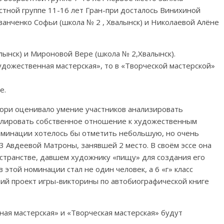
астной группе 11-16 лет Гран-при досталось Винихиной
Иванченко Софьи (школа № 2 , Хвалынск) и Николаевой Алёне
лынск) и Мироновой Вере (школа № 2,Хвалынск).
удожественная мастерская», то в «Творческой мастерской»
е.
юри оценивало умение участников анализировать
улировать собственное отношение к художественным
номинации хотелось бы отметить небольшую, но очень
 Авдеевой Матроны, занявшей 2 место. В своём эссе она
остранстве, давшем художнику «пищу» для создания его
 этой номинации стал не один человек, а 6 «г» класс
ий проект игры-викторины по автобиографической книге
ая мастерская» и «Творческая мастерская» будут