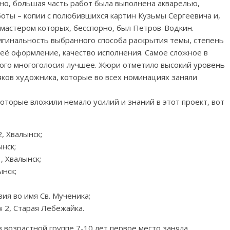
чно, большая часть работ была выполнена акварелью,
оты – копии с полюбившихся картин Кузьмы Сергеевича и,
мастером которых, бесспорно, был Петров-Водкин.
гинальность выбранного способа раскрытия темы, степень
её оформление, качество исполнения. Самое сложное в
ного многоголосия лучшее. Жюри отметило высокий уровень
яков художника, которые во всех номинациях заняли
оторые вложили немало усилий и знаний в этот проект, вот
, Хвалынск;
нск;
, Хвалынск;
ынск;
ия во имя Св. Мученика;
 2, Старая Лебежайка.
 возрастной группе 7-10 лет первое место заняла