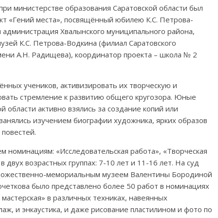
при министерстве образования Саратовской области был
кт «Гений места», посвящённый юбилею К.С. Петрова-
и администрация Хвалынского муниципального района,
зей К.С. Петрова-Водкина (филиал Саратовского
ени А.Н. Радищева), координатор проекта – школа № 2
ённых учеников, активизировать их творческую и
овать стремление к развитию общего кругозора. Юные
й области активно взялись за создание копий или
занялись изучением биографии художника, ярких образов
 повестей.
ём номинациям: «Исследовательская работа», «Творческая
 двух возрастных группах: 7-10 лет и 11-16 лет. На суд
удожественно-мемориальным музеем Валентины Бородиной
очеткова было представлено более 50 работ в номинациях
 мастерская» в различных техниках, навеянных
лаж, и энкаустика, и даже рисование пластилином и фото по