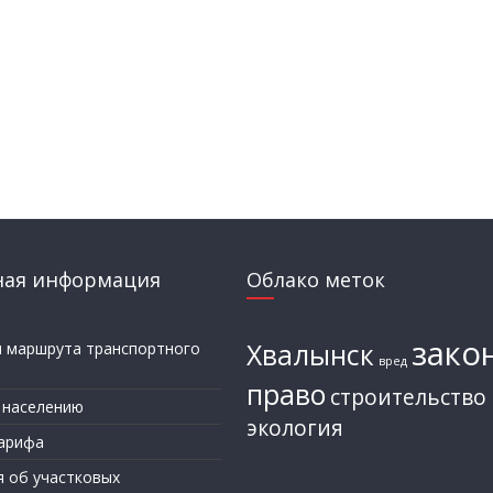
ная информация
Облако меток
зако
Хвалынск
и маршрута транспортного
вред
а
право
строительство
 населению
экология
арифа
я об участковых