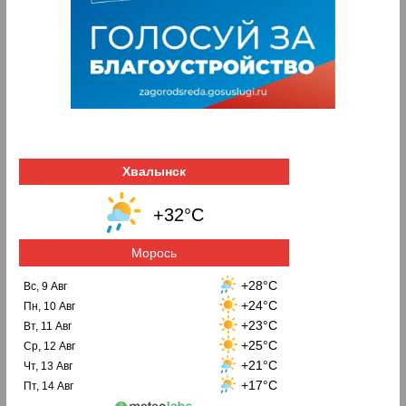
Хвалынск
+32°C
Морось
+28°C
Вс, 9 Авг
+24°C
Пн, 10 Авг
+23°C
Вт, 11 Авг
+25°C
Ср, 12 Авг
+21°C
Чт, 13 Авг
+17°C
Пт, 14 Авг