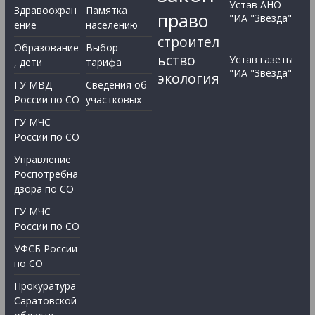
Устав АНО
Здравоохран
Памятка
право
"ИА "Звезда"
ение
населению
строител
Образование
Выбор
ьство
Устав газеты
, дети
тарифа
"ИА "Звезда"
экология
ГУ МВД
Сведения об
России по СО
участковых
ГУ МЧС
России по СО
Управление
Роспотребна
дзора по СО
ГУ МЧС
России по СО
УФСБ России
по СО
Прокуратура
Саратовской