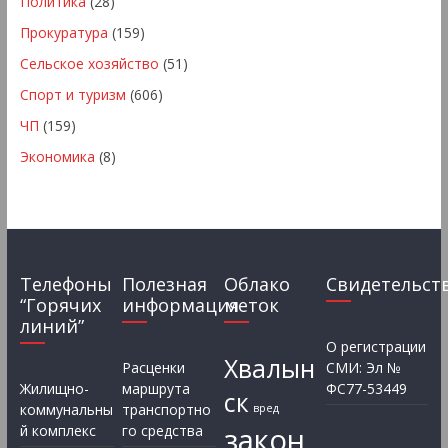
Политика
(28)
Прокуратура
(159)
Сельское хозяйство
(51)
Спорт и туризм
(606)
ЧП
(159)
Экономика
(8)
Телефоны
Полезная
Облако
Свидетельст
“Горячих
информация
меток
линий”
О регистрации
Хвалын
Расценки
СМИ: Эл №
Жилищно-
маршрута
ФС77-53449
ск
коммунальны
транспортно
вред
закон
й комплекс
го средства