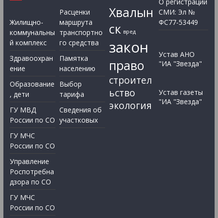
О регистрации
Хвалын
Расценки
СМИ: Эл №
Жилищно-
маршрута
ФС77-53449
ск
коммунальны
транспортно
вред
закон
й комплекс
го средства
Устав АНО
Здравоохран
Памятка
право
"ИА "Звезда"
ение
населению
строител
Образование
Выбор
ьство
Устав газеты
, дети
тарифа
"ИА "Звезда"
экология
ГУ МВД
Сведения об
России по СО
участковых
ГУ МЧС
России по СО
Управление
Роспотребна
дзора по СО
ГУ МЧС
России по СО