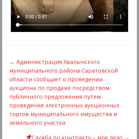
←
Администрация Хвалынского
муниципального района Саратовской
области сообщает о проведении
аукциона по продаже посредством
публичного предложения путем
проведения электронных аукционных
торгов муниципального имущества и
земельного участка:
Служба по контракту – моё дело
→