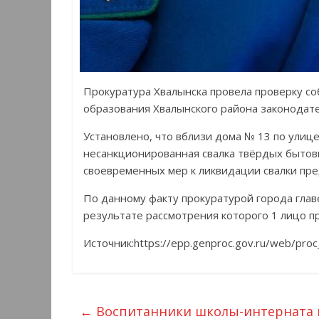
Прокуратура Хвалынска провела проверку с
образования Хвалынского района законодате
Установлено, что вблизи дома № 13 по улиц
несанкционированная свалка твёрдых быто
своевременных мер к ликвидации свалки пре
По данному факту прокуратурой города глав
результате рассмотрения которого 1 лицо п
Источник:https://epp.genproc.gov.ru/web/pr
←
Воспитанники школы-интерната и