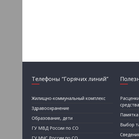
Телефоны “Горячих линий”
Полез
Жилищно-коммунальный комплекс
Расценк
средств
Здравоохранение
Памятка
Образование, дети
Выбор т
ГУ МВД России по СО
Сведени
ГУ МЧС России по СО