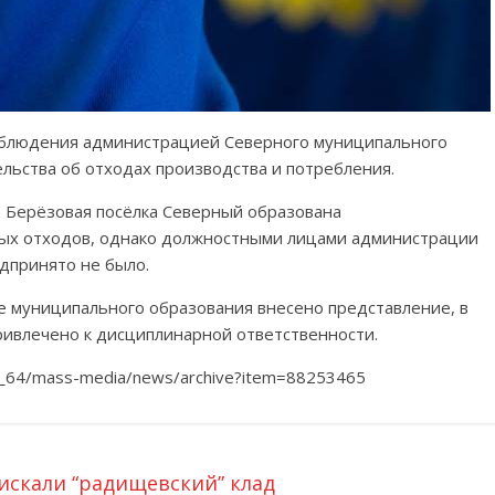
облюдения администрацией Северного муниципального
льства об отходах производства и потребления.
е Берёзовая посёлка Северный образована
вых отходов, однако должностными лицами администрации
дпринято не было.
е муниципального образования внесено представление, в
ривлечено к дисциплинарной ответственности.
oc_64/mass-media/news/archive?item=88253465
скали “радищевский” клад