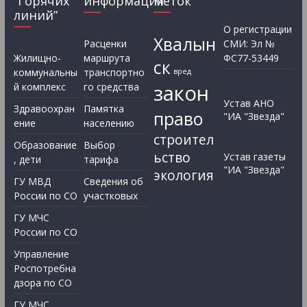
“Горячих
информация
меток
линий”
О регистрации
Хвалын
Расценки
СМИ: Эл №
Жилищно-
маршрута
ФС77-53449
ск
коммунальны
транспортно
вред
закон
й комплекс
го средства
Устав АНО
Здравоохран
Памятка
право
"ИА "Звезда"
ение
населению
строител
Образование
Выбор
ьство
Устав газеты
, дети
тарифа
"ИА "Звезда"
экология
ГУ МВД
Сведения об
России по СО
участковых
ГУ МЧС
России по СО
Управление
Роспотребна
дзора по СО
ГУ МЧС