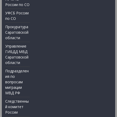
России по СО
УФСБ России
по СО
Прокуратура
Саратовской
области
Управление
ГИБДД МВД
Саратовской
области
Подразделен
ия по
вопросам
миграции
МВД РФ
Следственны
й комитет
России