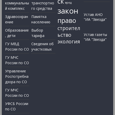
ск
коммунальны
транспортно
вред
закон
й комплекс
го средства
Устав АНО
Здравоохран
Памятка
право
"ИА "Звезда"
ение
населению
строител
Образование
Выбор
ьство
Устав газеты
, дети
тарифа
"ИА "Звезда"
экология
ГУ МВД
Сведения об
России по СО
участковых
ГУ МЧС
России по СО
Управление
Роспотребна
дзора по СО
ГУ МЧС
России по СО
УФСБ России
по СО