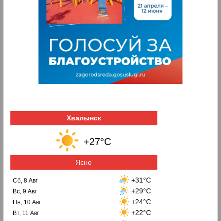
Хвалынск
+27°C
Ясно
+31°C
Сб, 8 Авг
+29°C
Вс, 9 Авг
+24°C
Пн, 10 Авг
+22°C
Вт, 11 Авг