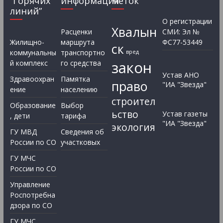
“Горячих
информация
меток
линий”
О регистрации
Хвалын
Расценки
СМИ: Эл №
Жилищно-
маршрута
ФС77-53449
ск
коммунальны
транспортно
вред
закон
й комплекс
го средства
Устав АНО
Здравоохран
Памятка
право
"ИА "Звезда"
ение
населению
строител
Образование
Выбор
ьство
Устав газеты
, дети
тарифа
"ИА "Звезда"
экология
ГУ МВД
Сведения об
России по СО
участковых
ГУ МЧС
России по СО
Управление
Роспотребна
дзора по СО
ГУ МЧС