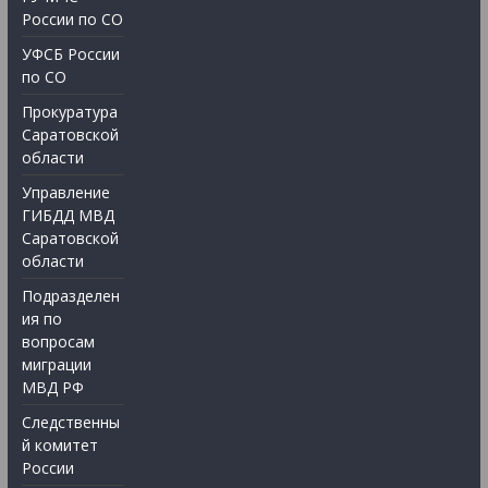
России по СО
УФСБ России
по СО
Прокуратура
Саратовской
области
Управление
ГИБДД МВД
Саратовской
области
Подразделен
ия по
вопросам
миграции
МВД РФ
Следственны
й комитет
России