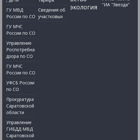
"ИА "Звезда"
экология
ГУ МВД
Сведения об
России по СО
участковых
ГУ МЧС
России по СО
Управление
Роспотребна
дзора по СО
ГУ МЧС
России по СО
УФСБ России
по СО
Прокуратура
Саратовской
области
Управление
ГИБДД МВД
Саратовской