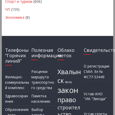
Спорт и туризм
(606)
ЧП
(159)
Экономика
(8)
Телефоны
Полезная
Облако
Свидетельст
“Горячих
информация
меток
линий”
О регистрации
Хвалын
Расценки
СМИ: Эл №
Жилищно-
маршрута
ФС77-53449
ск
коммунальны
транспортно
вред
закон
й комплекс
го средства
Устав АНО
Здравоохран
Памятка
право
"ИА "Звезда"
ение
населению
строител
Образование
Выбор
ьство
Устав газеты
, дети
тарифа