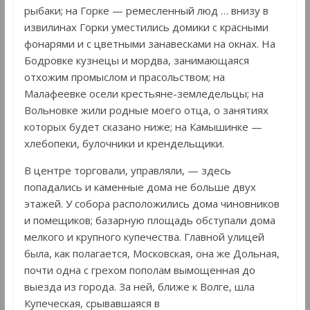
рыбаки; на Горке — ремесленный люд … внизу в
извилинах Горки уместились домики с красными
фонарями и с цветными занавесками на окнах. На
Бодровке кузнецы и мордва, занимающаяся
отхожим промыслом и прасольством; на
Малафеевке осели крестьяне-земледельцы; на
Вольновке жили родные моего отца, о занятиях
которых будет сказано ниже; на Камышинке —
хлебопеки, булочники и крендельщики.
В центре торговали, управляли, — здесь
попадались и каменные дома не больше двух
этажей. У собора расположились дома чиновников
и помещиков; базарную площадь обступали дома
мелкого и крупного купечества. Главной улицей
была, как полагается, Московская, она же Дольная,
почти одна с грехом пополам вымощенная до
выезда из города. За ней, ближе к Волге, шла
Купеческая, срывавшаяся в