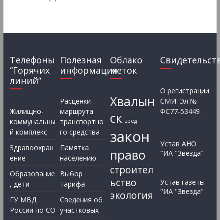
Телефоны
Полезная
Облако
Свидетельст
“Горячих
информация
меток
линий”
О регистрации
Хвалын
Расценки
СМИ: Эл №
Жилищно-
маршрута
ФС77-53449
ск
коммунальны
транспортно
вред
закон
й комплекс
го средства
Устав АНО
Здравоохран
Памятка
право
"ИА "Звезда"
ение
населению
строител
Образование
Выбор
ьство
Устав газеты
, дети
тарифа
"ИА "Звезда"
экология
ГУ МВД
Сведения об
России по СО
участковых