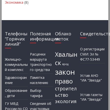
Экономика
(8)
Телефоны
Полезная
Облако
Свидетельст
“Горячих
информация
меток
линий”
О регистрации
Хвалын
Расценки
СМИ: Эл №
Жилищно-
маршрута
ФС77-53449
ск
коммунальны
транспортно
вред
закон
й комплекс
го средства
Устав АНО
Здравоохран
Памятка
право
"ИА "Звезда"
ение
населению
строител
Образование
Выбор
ьство
Устав газеты
, дети
тарифа
"ИА "Звезда"
экология
ГУ МВД
Сведения об
России по СО
участковых