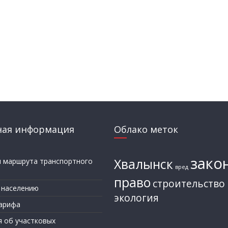
ная информация
Облако меток
зако
Хвалынск
и маршрута транспортного
вред
а
право
строительство
 населению
экология
арифа
я об участковых