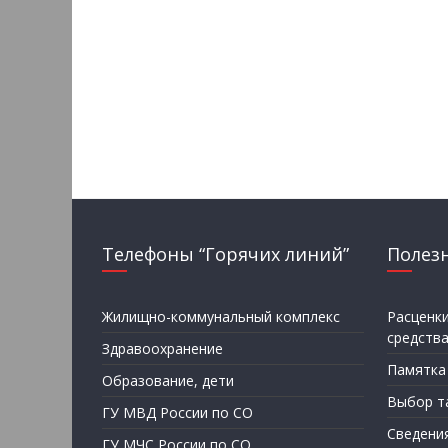
Телефоны “Горячих линий”
Полез
Жилищно-коммунальный комплекс
Расценк
средств
Здравоохранение
Памятка
Образование, дети
Выбор т
ГУ МВД России по СО
Сведени
ГУ МЧС России по СО