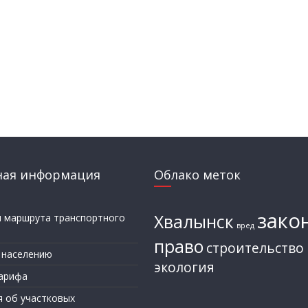
ная информация
Облако меток
зако
Хвалынск
и маршрута транспортного
вред
а
право
строительство
 населению
экология
арифа
я об участковых