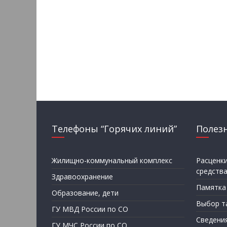
Телефоны “Горячих линий”
Полез
Жилищно-коммунальный комплекс
Расценк
средств
Здравоохранение
Памятка
Образование, дети
Выбор т
ГУ МВД России по СО
Сведени
ГУ МЧС России по СО