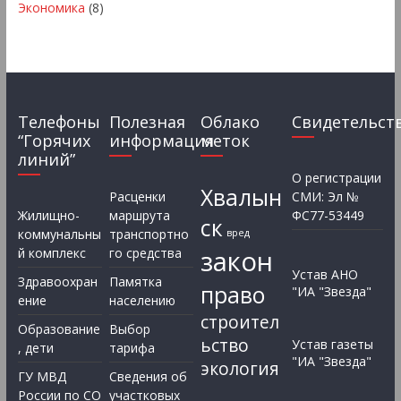
Экономика
(8)
Телефоны
Полезная
Облако
Свидетельст
“Горячих
информация
меток
линий”
О регистрации
Хвалын
Расценки
СМИ: Эл №
Жилищно-
маршрута
ФС77-53449
ск
коммунальны
транспортно
вред
закон
й комплекс
го средства
Устав АНО
Здравоохран
Памятка
право
"ИА "Звезда"
ение
населению
строител
Образование
Выбор
ьство
Устав газеты
, дети
тарифа
"ИА "Звезда"
экология
ГУ МВД
Сведения об
России по СО
участковых