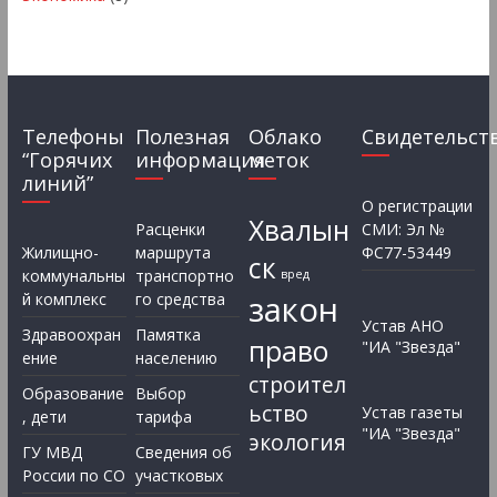
Телефоны
Полезная
Облако
Свидетельст
“Горячих
информация
меток
линий”
О регистрации
Хвалын
Расценки
СМИ: Эл №
Жилищно-
маршрута
ФС77-53449
ск
коммунальны
транспортно
вред
закон
й комплекс
го средства
Устав АНО
Здравоохран
Памятка
право
"ИА "Звезда"
ение
населению
строител
Образование
Выбор
ьство
Устав газеты
, дети
тарифа
"ИА "Звезда"
экология
ГУ МВД
Сведения об
России по СО
участковых