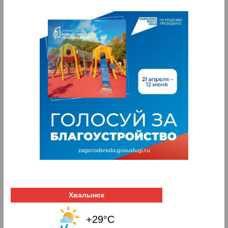
Хвалынск
+29°C