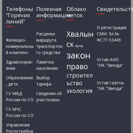
Телефоны
Полезная
Облако
Свидетельст
“Горячих
информация
меток
линий”
О регистрации
Хвалын
Расценки
СМИ: Эл №
Жилищно-
маршрута
ФС77-53449
ск
коммунальны
транспортно
вред
закон
й комплекс
го средства
Устав АНО
Здравоохран
Памятка
право
"ИА "Звезда"
ение
населению
строител
Образование
Выбор
ьство
Устав газеты
, дети
тарифа
"ИА "Звезда"
экология
ГУ МВД
Сведения об
России по СО
участковых
ГУ МЧС
России по СО
Управление
Роспотребна