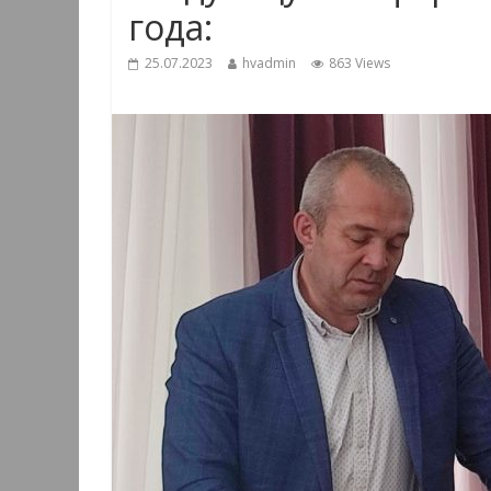
года:
25.07.2023
hvadmin
863 Views