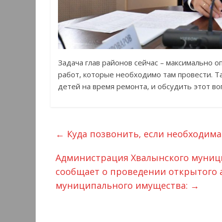
Задача глав районов сейчас – максимально 
работ, которые необходимо там провести. Т
детей на время ремонта, и обсудить этот во
←
Куда позвонить, если необходим
Администрация Хвалынского муници
сообщает о проведении открытого 
муниципального имущества:
→