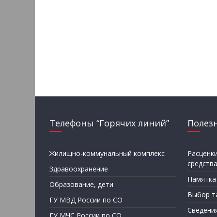
Телефоны “Горячих линий”
Полез
Жилищно-коммунальный комплекс
Расценк
средств
Здравоохранение
Памятка
Образование, дети
Выбор т
ГУ МВД России по СО
Сведени
ГУ МЧС России по СО