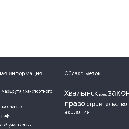
ная информация
Облако меток
зако
Хвалынск
и маршрута транспортного
вред
а
право
строительство
 населению
экология
арифа
я об участковых