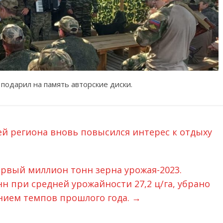
подарил на память авторские диски.
ей региона вновь повысился интерес к отдыху
ервый миллион тонн зерна урожая-2023.
нн при средней урожайности 27,2 ц/га, убрано
жением темпов прошлого года.
→