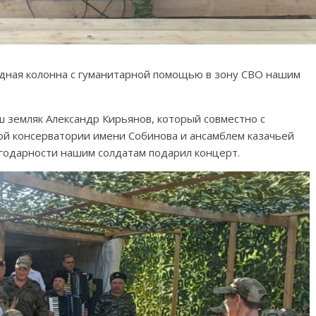
едная колонна с гуманитарной помощью в зону СВО нашим
ш земляк Александр Кирьянов, который совместно с
ой консерватории имени Собинова и ансамблем казачьей
лагодарности нашим солдатам подарил концерт.