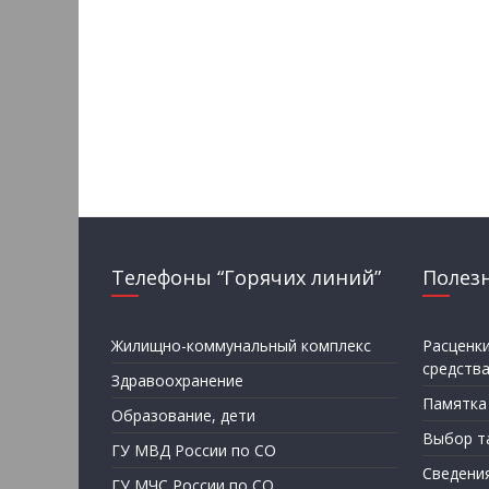
Телефоны “Горячих линий”
Полез
Жилищно-коммунальный комплекс
Расценк
средств
Здравоохранение
Памятка
Образование, дети
Выбор т
ГУ МВД России по СО
Сведени
ГУ МЧС России по СО