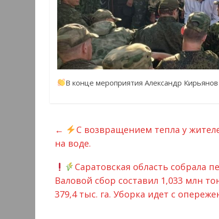
В конце мероприятия Александр Кирьянов 
←
С возвращением тепла у жител
на воде.
Саратовская область собрала п
Валовой сбор составил 1,033 млн то
379,4 тыс. га. Уборка идет с опере