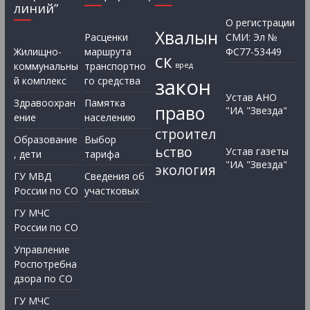
линий”
О регистрации
Хвалын
Расценки
СМИ: Эл №
Жилищно-
маршрута
ФС77-53449
ск
коммунальны
транспортно
вред
закон
й комплекс
го средства
Устав АНО
Здравоохран
Памятка
право
"ИА "Звезда"
ение
населению
строител
Образование
Выбор
ьство
Устав газеты
, дети
тарифа
"ИА "Звезда"
экология
ГУ МВД
Сведения об
России по СО
участковых
ГУ МЧС
России по СО
Управление
Роспотребна
дзора по СО
ГУ МЧС