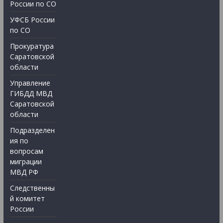
России по СО
УФСБ России
по СО
Прокуратура
Саратовской
области
Управление
ГИБДД МВД
Саратовской
области
Подразделен
ия по
вопросам
миграции
МВД РФ
Следственны
й комитет
России