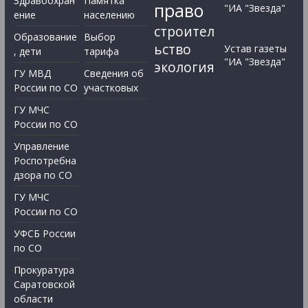
Здравоохран
Памятка
право
"ИА "Звезда"
ение
населению
строител
Образование
Выбор
ьство
Устав газеты
, дети
тарифа
"ИА "Звезда"
экология
ГУ МВД
Сведения об
России по СО
участковых
ГУ МЧС
России по СО
Управление
Роспотребна
дзора по СО
ГУ МЧС
России по СО
УФСБ России
по СО
Прокуратура
Саратовской
области