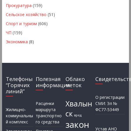
Прокуратура
(159)
Сельское хозяйство
(51)
Спорт и туризм
(606)
ЧП
(159)
Экономика
(8)
Телефоны
Полезная
Облако
Свидетельст
“Горячих
информация
меток
линий”
О регистрации
Хвалын
Расценки
СМИ: Эл №
Жилищно-
маршрута
ФС77-53449
ск
коммунальны
транспортно
вред
закон
й комплекс
го средства
Устав АНО