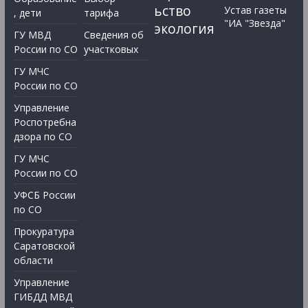
ьство
Устав газеты
, дети
тарифа
"ИА "Звезда"
экология
ГУ МВД
Сведения об
России по СО
участковых
ГУ МЧС
России по СО
Управление
Роспотребна
дзора по СО
ГУ МЧС
России по СО
УФСБ России
по СО
Прокуратура
Саратовской
области
Управление
ГИБДД МВД