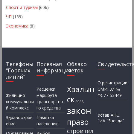
Спорт и туризм
(606)
ЧП
(159)
Экономика
(8)
Телефоны
Полезная
Облако
Свидетельст
“Горячих
информация
меток
линий”
О регистрации
Хвалын
Расценки
СМИ: Эл №
Жилищно-
маршрута
ФС77-53449
ск
коммунальны
транспортно
вред
закон
й комплекс
го средства
Устав АНО
Здравоохран
Памятка
право
"ИА "Звезда"
ение
населению
строител
Образование
Выбор