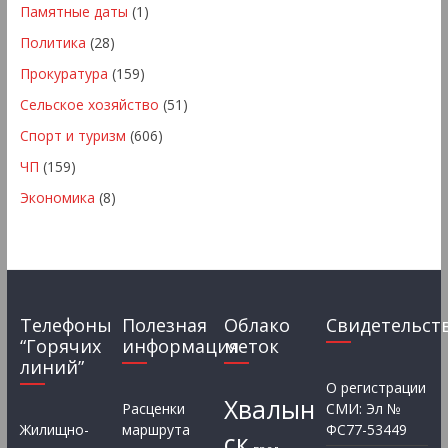
Памятные даты
(1)
Политика
(28)
Прокуратура
(159)
Сельское хозяйство
(51)
Спорт и туризм
(606)
ЧП
(159)
Экономика
(8)
Телефоны
Полезная
Облако
Свидетельст
“Горячих
информация
меток
линий”
О регистрации
Хвалын
Расценки
СМИ: Эл №
Жилищно-
маршрута
ФС77-53449
ск