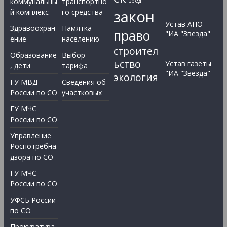
коммунальны
транспортно
вред
закон
й комплекс
го средства
Устав АНО
Здравоохран
Памятка
право
"ИА "Звезда"
ение
населению
строител
Образование
Выбор
ьство
Устав газеты
, дети
тарифа
"ИА "Звезда"
экология
ГУ МВД
Сведения об
России по СО
участковых
ГУ МЧС
России по СО
Управление
Роспотребна
дзора по СО
ГУ МЧС
России по СО
УФСБ России
по СО
Прокуратура