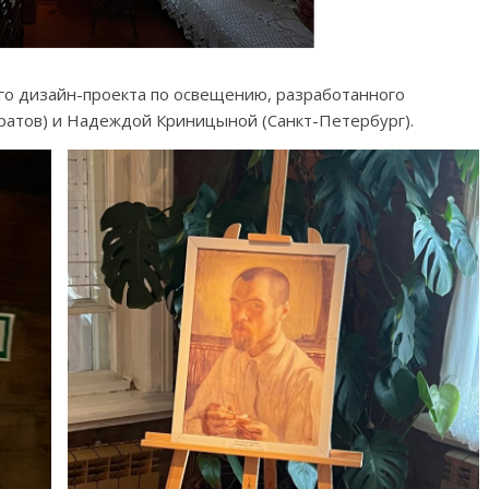
го дизайн-проекта по освещению, разработанного
атов) и Надеждой Криницыной (Санкт-Петербург).