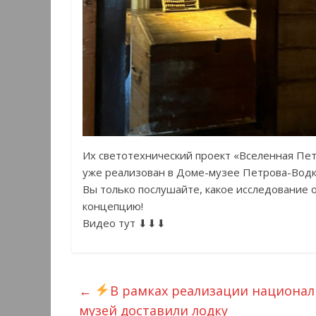
Их светотехнический проект «Вселенная Пет
уже реализован в Доме-музее Петрова-Водк
Вы только послушайте, какое исследование 
концепцию!
Видео тут ⬇⬇⬇
←
В рамках реализации националь
музей доставили лодку