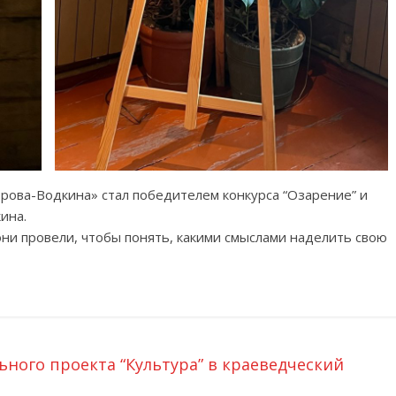
рова-Водкина» стал победителем конкурса “Озарение” и
ина.
они провели, чтобы понять, какими смыслами наделить свою
ного проекта “Культура” в краеведческий