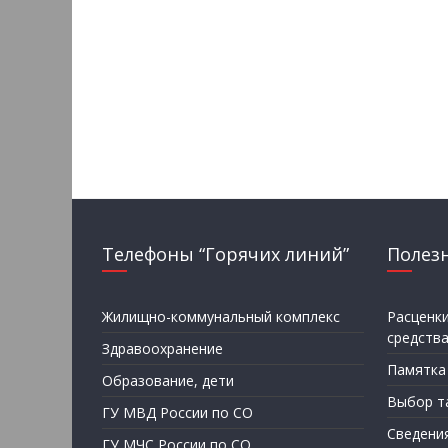
Телефоны “Горячих линий”
Полез
Жилищно-коммунальный комплекс
Расценк
средств
Здравоохранение
Памятка
Образование, дети
Выбор т
ГУ МВД России по СО
Сведени
ГУ МЧС России по СО