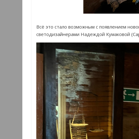
Всё это стало возможным с появлением ново
светодизайнерами Надеждой Кумаковой (Сар