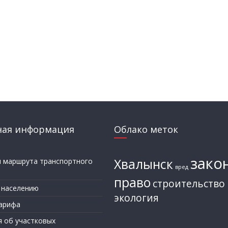
ная информация
Облако меток
зако
Хвалынск
и маршрута транспортного
вред
а
право
строительство
 населению
экология
арифа
я об участковых